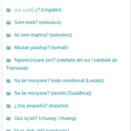
📖
මම පොඩි ද? (
cingalés
)
📖
Som malá? (
eslovaco
)
📖
Ali sem majhna? (
esloveno
)
📖
Miyaan yarahay? (
somalí
)
📖
Ngimncinyane yini? (
ndebele del sur / ndebele de
Transvaal
)
📖
Na ke monyane? (
soto meridional (Lesoto)
)
📖
Na ke monyane? (
sesoto (Sudáfrica)
)
📖
¿Soy pequeña? (
español
)
📖
Gou iq lwi? (
chuang / zhuang
)
📖
Dupi abdi alit? (
sondanés
)