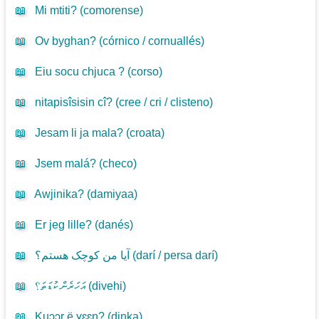
📖
Mi mtiti? (
comorense
)
📖
Ov byghan? (
córnico / cornuallés
)
📖
Eiu socu chjuca ? (
corso
)
📖
nitapisîsisin cî? (
cree / cri / clisteno
)
📖
Jesam li ja mala? (
croata
)
📖
Jsem malá? (
checo
)
📖
Awjinika? (
damiyaa
)
📖
Er jeg lille? (
danés
)
📖
آیا من کوچک هستم؟ (
darí / persa darí
)
📖
އަހަރެން ކުޑަތަ؟ (
divehi
)
📖
Kuɔɔr ë ɣɛɛn? (
dinka
)