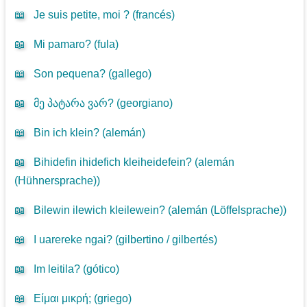
📖
Je suis petite, moi ? (
francés
)
📖
Mi pamaro? (
fula
)
📖
Son pequena? (
gallego
)
📖
მე პატარა ვარ? (
georgiano
)
📖
Bin ich klein? (
alemán
)
📖
Bihidefin ihidefich kleiheidefein? (
alemán
(Hühnersprache)
)
📖
Bilewin ilewich kleilewein? (
alemán (Löffelsprache)
)
📖
I uarereke ngai? (
gilbertino / gilbertés
)
📖
Im leitila? (
gótico
)
📖
Είμαι μικρή; (
griego
)