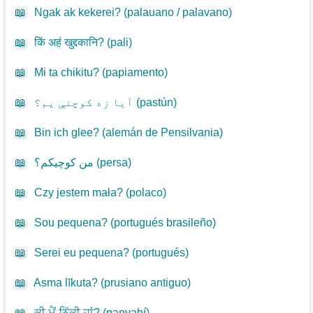
📖
Ngak ak kekerei? (
palauano / palavano
)
📖
किं अहं खुद्दकानि? (
pali
)
📖
Mi ta chikitu? (
papiamento
)
📖
آیا زه کوچنې یم؟ (
pastún
)
📖
Bin ich glee? (
alemán de Pensilvania
)
📖
من کوچیکم؟ (
persa
)
📖
Czy jestem mała? (
polaco
)
📖
Sou pequena? (
portugués brasileño
)
📖
Serei eu pequena? (
portugués
)
📖
Asma līkuta? (
prusiano antiguo
)
📖
ਕੀ ਮੈਂ ਨਿੱਕੀ ਹਾਂ? (
panyabí
)