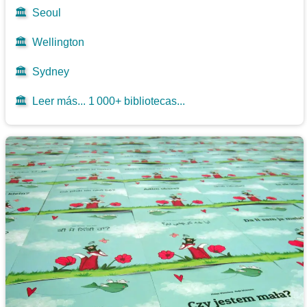
🏛️
Seoul
🏛️
Wellington
🏛️
Sydney
🏛️
Leer más... 1 000+ bibliotecas...