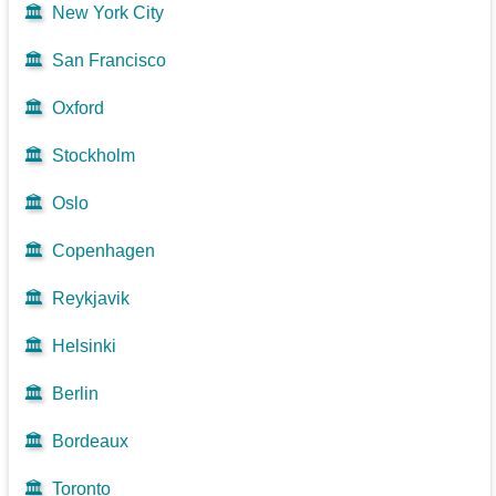
🏛️
New York City
🏛️
San Francisco
🏛️
Oxford
🏛️
Stockholm
🏛️
Oslo
🏛️
Copenhagen
🏛️
Reykjavik
🏛️
Helsinki
🏛️
Berlin
🏛️
Bordeaux
🏛️
Toronto