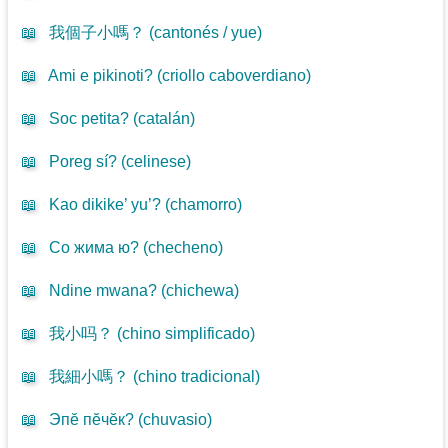
📖
我個子小嗎？ (
cantonés / yue
)
📖
Ami e pikinoti? (
criollo caboverdiano
)
📖
Soc petita? (
catalán
)
📖
Poreg sí? (
celinese
)
📖
Kao dikike’ yu’? (
chamorro
)
📖
Со жима ю? (
checheno
)
📖
Ndine mwana? (
chichewa
)
📖
我小吗？ (
chino simplificado
)
📖
我細小嗎？ (
chino tradicional
)
📖
Эпӗ пӗчӗк? (
chuvasio
)