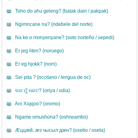
📖
Toho do ahu geleng? (
batak dairi / pakpak
)
📖
Ngimncane na? (
ndebele del norte
)
📖
Na ke o monyenyane? (
soto norteño / sepedi
)
📖
Er jeg liten? (
noruego
)
📖
Er eg hjokk? (
norn
)
📖
Sei pita ? (
occitano / lengua de oc
)
📖
କଣ ମୁଁ ଛୋଟ? (
oriya / odia
)
📖
Ani Xiqqoo? (
oromo
)
📖
Ngame omushona? (
oshiwambo
)
📖
Æццæй, æз чысыл дæн? (
osetio / oseta
)