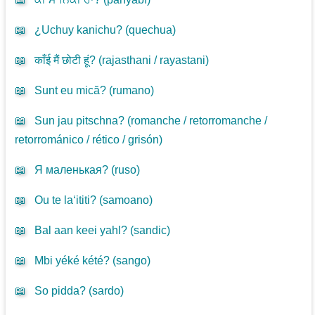
📖
¿Uchuy kanichu? (
quechua
)
📖
काँई मैं छोटी हूं? (
rajasthani / rayastani
)
📖
Sunt eu mică? (
rumano
)
📖
Sun jau pitschna? (
romanche / retorromanche /
retorrománico / rético / grisón
)
📖
Я маленькая? (
ruso
)
📖
Ou te la‘ititi? (
samoano
)
📖
Bal aan keei yahl? (
sandic
)
📖
Mbi yéké kété? (
sango
)
📖
So pidda? (
sardo
)