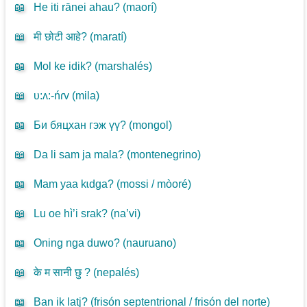
📖
He iti rānei ahau? (
maorí
)
📖
मी छोटी आहे? (
maratí
)
📖
Mol ke idik? (
marshalés
)
📖
υ:ʌ:-ńɾv (
mila
)
📖
Би бяцхан гэж үү? (
mongol
)
📖
Da li sam ja mala? (
montenegrino
)
📖
Mam yaa kɩdga? (
mossi / mòoré
)
📖
Lu oe hì’i srak? (
na’vi
)
📖
Oning nga duwo? (
nauruano
)
📖
के म सानी छु ? (
nepalés
)
📖
Ban ik latj? (
frisón septentrional / frisón del norte
)