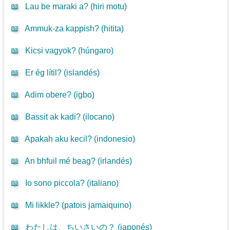
📖
Lau be maraki a? (
hiri motu
)
📖
Ammuk-za kappish? (
hitita
)
📖
Kicsi vagyok? (
húngaro
)
📖
Er ég lítil? (
islandés
)
📖
Adim obere? (
igbo
)
📖
Bassit ak kadi? (
ilocano
)
📖
Apakah aku kecil? (
indonesio
)
📖
An bhfuil mé beag? (
irlandés
)
📖
Io sono piccola? (
italiano
)
📖
Mi likkle? (
patois jamaiquino
)
📖
わたしは、ちいさいの？ (
japonés
)