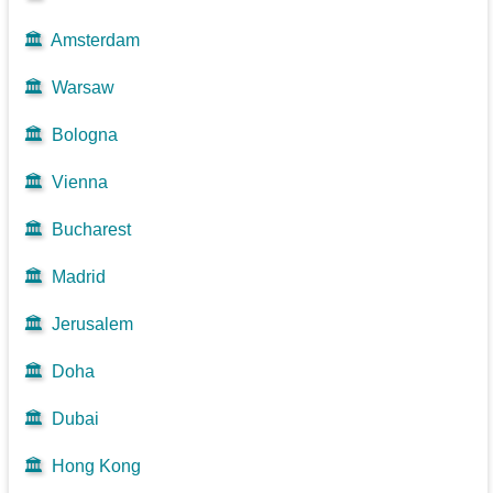
🏛️
Amsterdam
🏛️
Warsaw
🏛️
Bologna
🏛️
Vienna
🏛️
Bucharest
🏛️
Madrid
🏛️
Jerusalem
🏛️
Doha
🏛️
Dubai
🏛️
Hong Kong