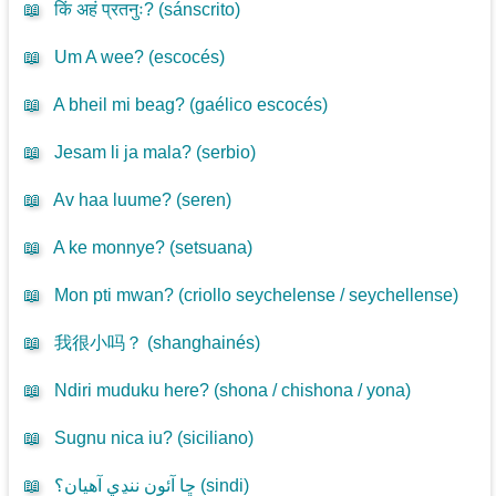
📖
किं अहं प्रतनुः? (
sánscrito
)
📖
Um A wee? (
escocés
)
📖
A bheil mi beag? (
gaélico escocés
)
📖
Jesam li ja mala? (
serbio
)
📖
Av haa luume? (
seren
)
📖
A ke monnye? (
setsuana
)
📖
Mon pti mwan? (
criollo seychelense / seychellense
)
📖
我很小吗？ (
shanghainés
)
📖
Ndiri muduku here? (
shona / chishona / yona
)
📖
Sugnu nica iu? (
siciliano
)
📖
ڇا آئون ننڍي آهيان؟ (
sindi
)