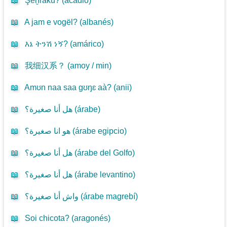
📖
Şeḫrāku? (
acadio
)
📖
A jam e vogël? (
albanés
)
📖
እኔ ትንሽ ነኝ? (
amárico
)
📖
我细汉系？ (
amoy / min
)
📖
Amʊn naa saa gʊŋɛ aà? (
anii
)
📖
هل أنا صغيرة؟ (
árabe
)
📖
هو انا صغيرة؟ (
árabe egipcio
)
📖
هل أنا صغيرة؟ (
árabe del Golfo
)
📖
هل أنا صغيرة؟ (
árabe levantino
)
📖
واش أنا صغيرة؟ (
árabe magrebí
)
📖
Soi chicota? (
aragonés
)