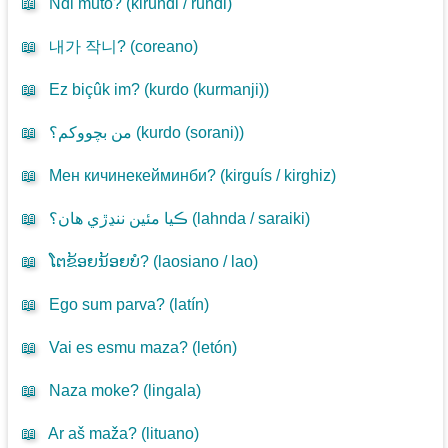
📖
Ndi muto? (
kirundi / rundi
)
📖
내가 작니? (
coreano
)
📖
Ez biçûk im? (
kurdo (kurmanji)
)
📖
من بچووکم؟ (
kurdo (sorani)
)
📖
Мен кичинекейминби? (
kirguís / kirghiz
)
📖
ڪيا مئين ننڍڙي هان؟ (
lahnda / saraiki
)
📖
ໂຕຂ້ອຍນ້ອຍບໍ? (
laosiano / lao
)
📖
Ego sum parva? (
latín
)
📖
Vai es esmu maza? (
letón
)
📖
Naza moke? (
lingala
)
📖
Ar aš maža? (
lituano
)