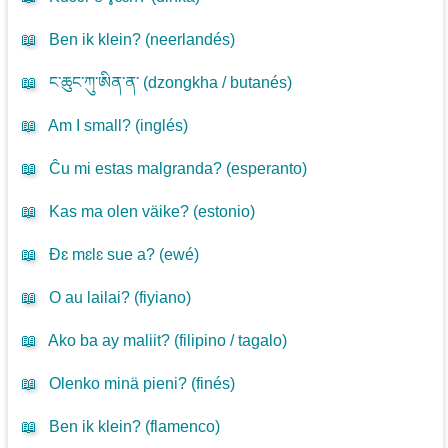
📖
Ben ik klein? (
neerlandés
)
📖
ང་ཆུང་ཀུ་ཨིན་ན་ (
dzongkha / butanés
)
📖
Am I small? (
inglés
)
📖
Ĉu mi estas malgranda? (
esperanto
)
📖
Kas ma olen väike? (
estonio
)
📖
Ðɛ mɛlɛ sue a? (
ewé
)
📖
O au lailai? (
fiyiano
)
📖
Ako ba ay maliit? (
filipino / tagalo
)
📖
Olenko minä pieni? (
finés
)
📖
Ben ik klein? (
flamenco
)