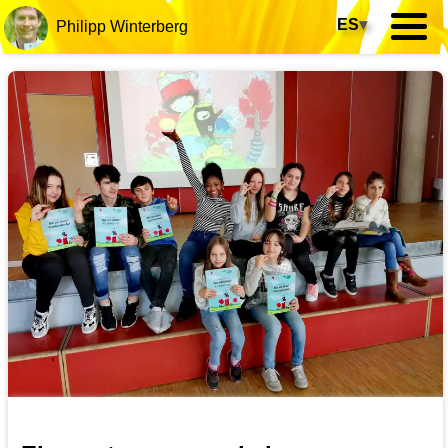
ES
▾
Philipp Winterberg