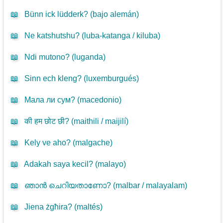
📖
Bünn ick lüdderk? (
bajo alemán
)
📖
Ne katshutshu? (
luba-katanga / kiluba
)
📖
Ndi mutono? (
luganda
)
📖
Sinn ech kleng? (
luxemburgués
)
📖
Мала ли сум? (
macedonio
)
📖
की हम छोट छी? (
maithili / maijilí
)
📖
Kely ve aho? (
malgache
)
📖
Adakah saya kecil? (
malayo
)
📖
ഞാൻ ചെറിയതാണോ? (
malbar / malayalam
)
📖
Jiena żgħira? (
maltés
)