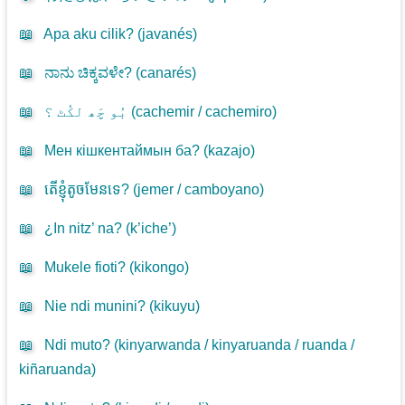
📖
Apa aku cilik? (
javanés
)
📖
ನಾನು ಚಿಕ್ಕವಳೇ? (
canarés
)
📖
بُو چَھ لکُٹ ؟ (
cachemir / cachemiro
)
📖
Мен кішкентаймын ба? (
kazajo
)
📖
តើខ្ញុំតូចមែនទេ? (
jemer / camboyano
)
📖
¿In nitz’ na? (
k’iche’
)
📖
Mukele fioti? (
kikongo
)
📖
Nie ndi munini? (
kikuyu
)
📖
Ndi muto? (
kinyarwanda / kinyaruanda / ruanda /
kiñaruanda
)