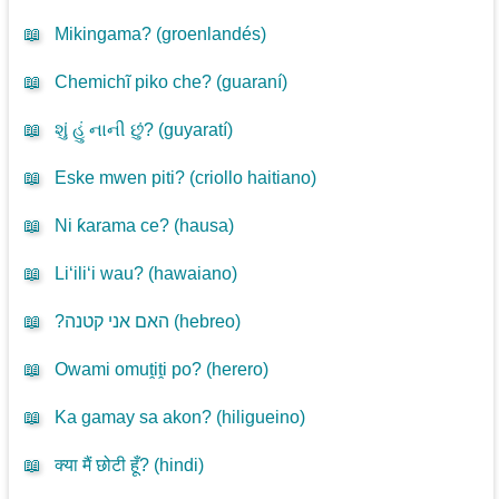
📖
Mikingama? (
groenlandés
)
📖
Chemichĩ piko che? (
guaraní
)
📖
શું હું નાની છું? (
guyaratí
)
📖
Eske mwen piti? (
criollo haitiano
)
📖
Ni ƙarama ce? (
hausa
)
📖
Li‘ili‘i wau? (
hawaiano
)
📖
?האם אני קטנה (
hebreo
)
📖
Owami omuṱiṱi po? (
herero
)
📖
Ka gamay sa akon? (
hiligueino
)
📖
क्या मैं छोटी हूँ? (
hindi
)