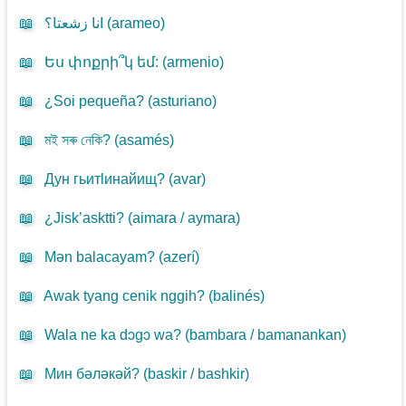
📖
انا زشعتا؟ (
arameo
)
📖
Ես փոքրի՞կ եմ: (
armenio
)
📖
¿Soi pequeña? (
asturiano
)
📖
মই সৰু নেকি? (
asamés
)
📖
Дун гьитlинайищ? (
avar
)
📖
¿Jisk’asktti? (
aimara / aymara
)
📖
Mən balacayam? (
azerí
)
📖
Awak tyang cenik nggih? (
balinés
)
📖
Wala ne ka dɔgɔ wa? (
bambara / bamanankan
)
📖
Мин бәләкәй? (
baskir / bashkir
)