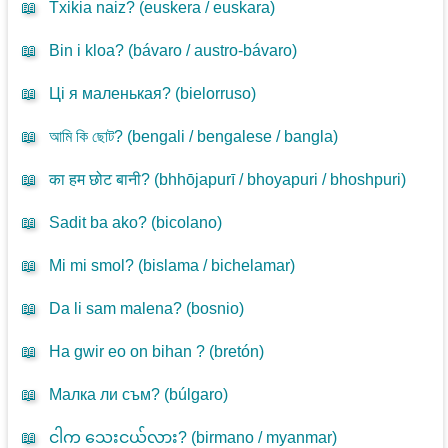
📖
Txikia naiz? (
euskera / euskara
)
📖
Bin i kloa? (
bávaro / austro-bávaro
)
📖
Ці я маленькая? (
bielorruso
)
📖
আমি কি ছোট? (
bengali / bengalese / bangla
)
📖
का हम छोट बानी? (
bhhōjapurī / bhoyapuri / bhoshpuri
)
📖
Sadit ba ako? (
bicolano
)
📖
Mi mi smol? (
bislama / bichelamar
)
📖
Da li sam malena? (
bosnio
)
📖
Ha gwir eo on bihan ? (
bretón
)
📖
Малка ли съм? (
búlgaro
)
📖
ငါက သေးငယ်လား? (
birmano / myanmar
)