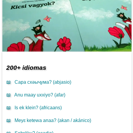
200+ idiomas
📖
Сара схәыҷума? (
abjasio
)
📖
Anu maay uxxiyo? (
afar
)
📖
Is ek klein? (
africaans
)
📖
Meyɛ ketewa anaa? (
akan / akánico
)