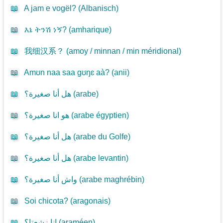
📖
A jam e vogël? (
Albanisch
)
📖
እኔ ትንሽ ነኝ? (
amharique
)
📖
我细汉系？ (
amoy / minnan / min méridional
)
📖
Amʊn naa saa gʊŋɛ aà? (
anii
)
📖
هل أنا صغيرة؟ (
arabe
)
📖
هو انا صغيرة؟ (
arabe égyptien
)
📖
هل أنا صغيرة؟ (
arabe du Golfe
)
📖
هل أنا صغيرة؟ (
arabe levantin
)
📖
واش أنا صغيرة؟ (
arabe maghrébin
)
📖
Soi chicota? (
aragonais
)
📖
انا زشعتا؟ (
araméen
)