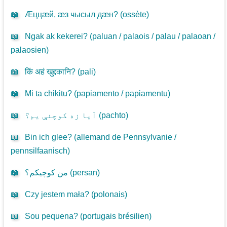
📖
Æццæй, æз чысыл дæн? (
ossète
)
📖
Ngak ak kekerei? (
paluan / palaois / palau / palaoan /
palaosien
)
📖
किं अहं खुद्दकानि? (
pali
)
📖
Mi ta chikitu? (
papiamento / papiamentu
)
📖
آیا زه کوچنې یم؟ (
pachto
)
📖
Bin ich glee? (
allemand de Pennsylvanie /
pennsilfaanisch
)
📖
من کوچیکم؟ (
persan
)
📖
Czy jestem mała? (
polonais
)
📖
Sou pequena? (
portugais brésilien
)