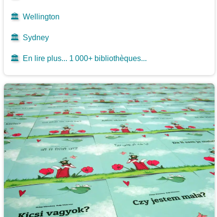
🏛️
Wellington
🏛️
Sydney
🏛️
En lire plus... 1 000+ bibliothèques...