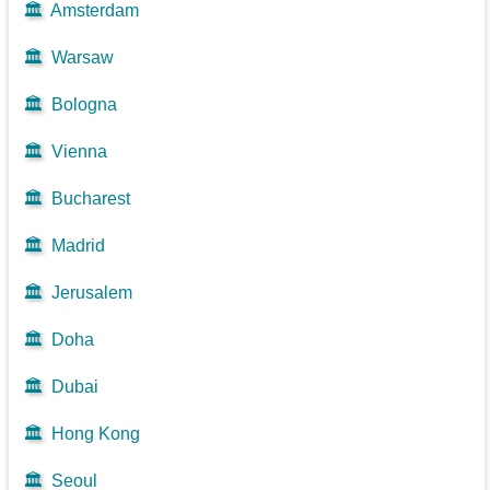
🏛️
Amsterdam
🏛️
Warsaw
🏛️
Bologna
🏛️
Vienna
🏛️
Bucharest
🏛️
Madrid
🏛️
Jerusalem
🏛️
Doha
🏛️
Dubai
🏛️
Hong Kong
🏛️
Seoul