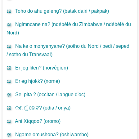
📖
Toho do ahu geleng? (
batak dairi / pakpak
)
📖
Ngimncane na? (
ndébélé du Zimbabwe / ndébélé du
Nord
)
📖
Na ke o monyenyane? (
sotho du Nord / pedi / sepedi
/ sotho du Transvaal
)
📖
Er jeg liten? (
norvégien
)
📖
Er eg hjokk? (
norne
)
📖
Sei pita ? (
occitan / langue d'oc
)
📖
କଣ ମୁଁ ଛୋଟ? (
odia / oriya
)
📖
Ani Xiqqoo? (
oromo
)
📖
Ngame omushona? (
oshiwambo
)