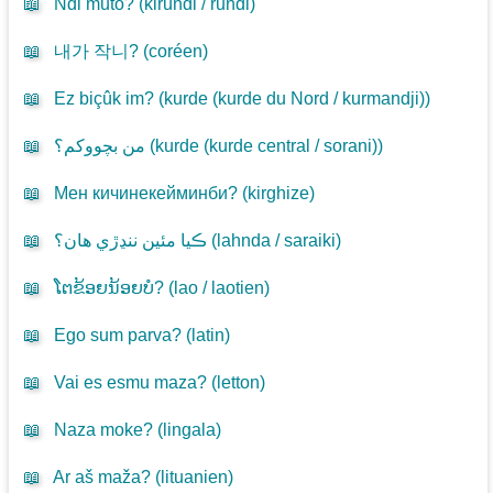
📖
Ndi muto? (
kirundi / rundi
)
📖
내가 작니? (
coréen
)
📖
Ez biçûk im? (
kurde (kurde du Nord / kurmandji)
)
📖
من بچووکم؟ (
kurde (kurde central / sorani)
)
📖
Мен кичинекейминби? (
kirghize
)
📖
ڪيا مئين ننڍڙي هان؟ (
lahnda / saraiki
)
📖
ໂຕຂ້ອຍນ້ອຍບໍ? (
lao / laotien
)
📖
Ego sum parva? (
latin
)
📖
Vai es esmu maza? (
letton
)
📖
Naza moke? (
lingala
)
📖
Ar aš maža? (
lituanien
)