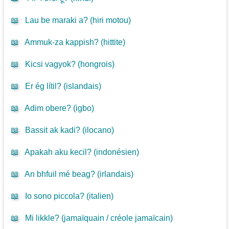
📖
Lau be maraki a? (
hiri motou
)
📖
Ammuk-za kappish? (
hittite
)
📖
Kicsi vagyok? (
hongrois
)
📖
Er ég lítil? (
islandais
)
📖
Adim obere? (
igbo
)
📖
Bassit ak kadi? (
ilocano
)
📖
Apakah aku kecil? (
indonésien
)
📖
An bhfuil mé beag? (
irlandais
)
📖
Io sono piccola? (
italien
)
📖
Mi likkle? (
jamaïquain / créole jamaïcain
)