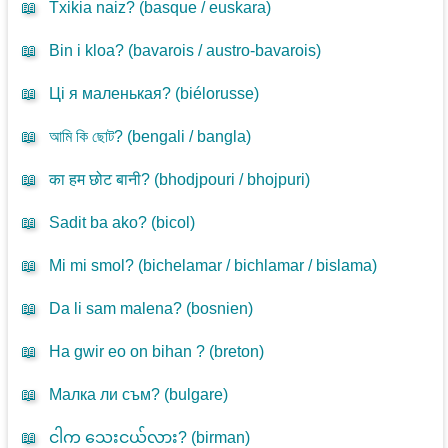
📖
Txikia naiz? (
basque / euskara
)
📖
Bin i kloa? (
bavarois / austro-bavarois
)
📖
Ці я маленькая? (
biélorusse
)
📖
আমি কি ছোট? (
bengali / bangla
)
📖
का हम छोट बानी? (
bhodjpouri / bhojpuri
)
📖
Sadit ba ako? (
bicol
)
📖
Mi mi smol? (
bichelamar / bichlamar / bislama
)
📖
Da li sam malena? (
bosnien
)
📖
Ha gwir eo on bihan ? (
breton
)
📖
Малка ли съм? (
bulgare
)
📖
ငါက သေးငယ်လား? (
birman
)