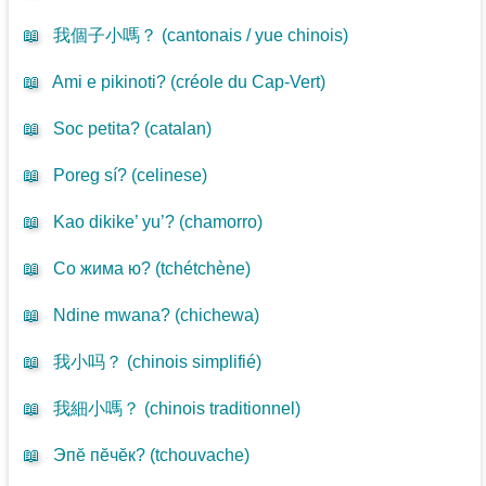
📖
我個子小嗎？ (
cantonais / yue chinois
)
📖
Ami e pikinoti? (
créole du Cap-Vert
)
📖
Soc petita? (
catalan
)
📖
Poreg sí? (
celinese
)
📖
Kao dikike’ yu’? (
chamorro
)
📖
Со жима ю? (
tchétchène
)
📖
Ndine mwana? (
chichewa
)
📖
我小吗？ (
chinois simplifié
)
📖
我細小嗎？ (
chinois traditionnel
)
📖
Эпӗ пӗчӗк? (
tchouvache
)