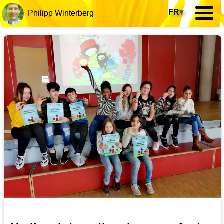
FR
▾
Philipp Winterberg