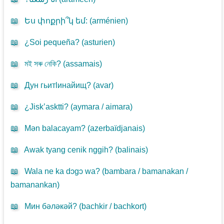
📖
Ես փոքրի՞կ եմ: (
arménien
)
📖
¿Soi pequeña? (
asturien
)
📖
মই সৰু নেকি? (
assamais
)
📖
Дун гьитlинайищ? (
avar
)
📖
¿Jisk’asktti? (
aymara / aimara
)
📖
Mən balacayam? (
azerbaïdjanais
)
📖
Awak tyang cenik nggih? (
balinais
)
📖
Wala ne ka dɔgɔ wa? (
bambara / bamanakan /
bamanankan
)
📖
Мин бәләкәй? (
bachkir / bachkort
)