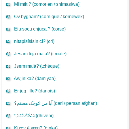
📖
Mi mtiti? (
comorien / shimasiwa
)
📖
Ov byghan? (
cornique / kernewek
)
📖
Eiu socu chjuca ? (
corse
)
📖
nitapisîsisin cî? (
cri
)
📖
Jesam li ja mala? (
croate
)
📖
Jsem malá? (
tchèque
)
📖
Awjinika? (
damiyaa
)
📖
Er jeg lille? (
danois
)
📖
آیا من کوچک هستم؟ (
dari / persan afghan
)
📖
އަހަރެން ކުޑަތަ؟ (
dhivehi
)
📖
Kuɔɔr ë ɣɛɛn? (
dinka
)