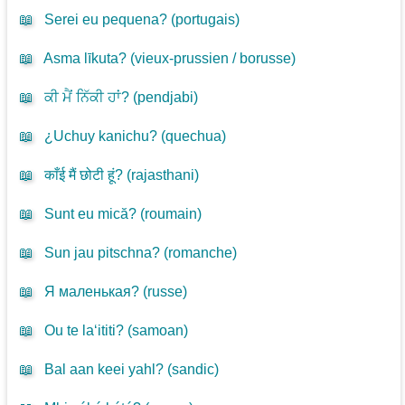
📖
Serei eu pequena? (
portugais
)
📖
Asma līkuta? (
vieux-prussien / borusse
)
📖
ਕੀ ਮੈਂ ਨਿੱਕੀ ਹਾਂ? (
pendjabi
)
📖
¿Uchuy kanichu? (
quechua
)
📖
काँई मैं छोटी हूं? (
rajasthani
)
📖
Sunt eu mică? (
roumain
)
📖
Sun jau pitschna? (
romanche
)
📖
Я маленькая? (
russe
)
📖
Ou te la‘ititi? (
samoan
)
📖
Bal aan keei yahl? (
sandic
)