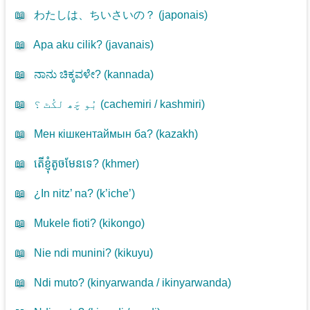
📖
わたしは、ちいさいの？ (
japonais
)
📖
Apa aku cilik? (
javanais
)
📖
ನಾನು ಚಿಕ್ಕವಳೇ? (
kannada
)
📖
بُو چَھ لکُٹ ؟ (
cachemiri / kashmiri
)
📖
Мен кішкентаймын ба? (
kazakh
)
📖
តើខ្ញុំតូចមែនទេ? (
khmer
)
📖
¿In nitz’ na? (
k’iche’
)
📖
Mukele fioti? (
kikongo
)
📖
Nie ndi munini? (
kikuyu
)
📖
Ndi muto? (
kinyarwanda / ikinyarwanda
)