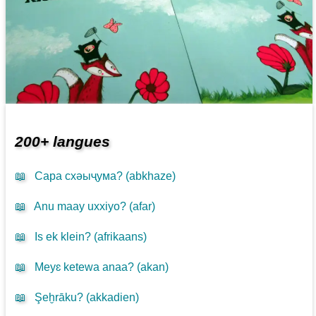
200+ langues
📖
Сара схәыҷума? (
abkhaze
)
📖
Anu maay uxxiyo? (
afar
)
📖
Is ek klein? (
afrikaans
)
📖
Meyɛ ketewa anaa? (
akan
)
📖
Şeḫrāku? (
akkadien
)