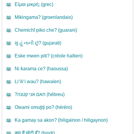
📖
Είμαι μικρή; (
grec
)
📖
Mikingama? (
groenlandais
)
📖
Chemichĩ piko che? (
guarani
)
📖
શું હું નાની છું? (
gujarati
)
📖
Eske mwen piti? (
créole haïtien
)
📖
Ni ƙarama ce? (
haoussa
)
📖
Li‘ili‘i wau? (
hawaïen
)
📖
?האם אני קטנה (
hébreu
)
📖
Owami omuṱiṱi po? (
héréro
)
📖
Ka gamay sa akon? (
hiligaïnon / hiligaynon
)
📖
क्या मैं छोटी हूँ? (
hindi
)