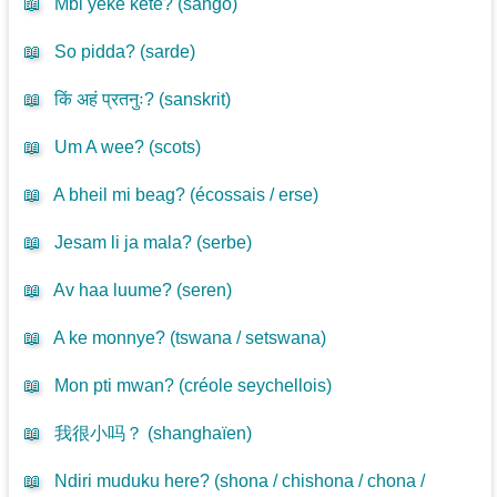
📖
Mbi yéké kété? (
sango
)
📖
So pidda? (
sarde
)
📖
किं अहं प्रतनुः? (
sanskrit
)
📖
Um A wee? (
scots
)
📖
A bheil mi beag? (
écossais / erse
)
📖
Jesam li ja mala? (
serbe
)
📖
Av haa luume? (
seren
)
📖
A ke monnye? (
tswana / setswana
)
📖
Mon pti mwan? (
créole seychellois
)
📖
我很小吗？ (
shanghaïen
)
📖
Ndiri muduku here? (
shona / chishona / chona /