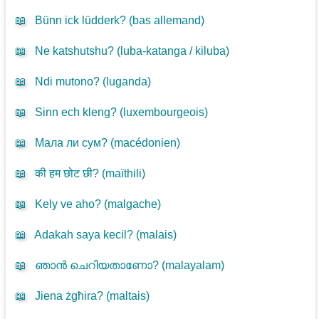
📖
Bünn ick lüdderk? (
bas allemand
)
📖
Ne katshutshu? (
luba-katanga / kiluba
)
📖
Ndi mutono? (
luganda
)
📖
Sinn ech kleng? (
luxembourgeois
)
📖
Мала ли сум? (
macédonien
)
📖
की हम छोट छी? (
maïthili
)
📖
Kely ve aho? (
malgache
)
📖
Adakah saya kecil? (
malais
)
📖
ഞാൻ ചെറിയതാണോ? (
malayalam
)
📖
Jiena żgħira? (
maltais
)