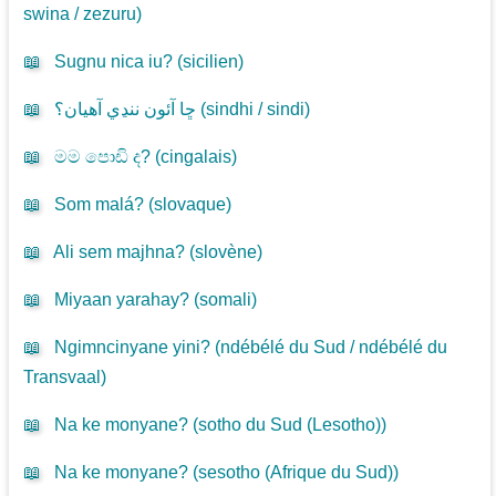
swina / zezuru
)
📖
Sugnu nica iu? (
sicilien
)
📖
ڇا آئون ننڍي آهيان؟ (
sindhi / sindi
)
📖
මම පොඩි ද? (
cingalais
)
📖
Som malá? (
slovaque
)
📖
Ali sem majhna? (
slovène
)
📖
Miyaan yarahay? (
somali
)
📖
Ngimncinyane yini? (
ndébélé du Sud / ndébélé du
Transvaal
)
📖
Na ke monyane? (
sotho du Sud (Lesotho)
)
📖
Na ke monyane? (
sesotho (Afrique du Sud)
)