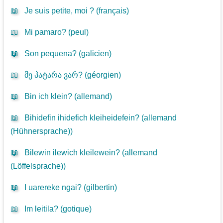
📖
Je suis petite, moi ? (
français
)
📖
Mi pamaro? (
peul
)
📖
Son pequena? (
galicien
)
📖
მე პატარა ვარ? (
géorgien
)
📖
Bin ich klein? (
allemand
)
📖
Bihidefin ihidefich kleiheidefein? (
allemand
(Hühnersprache)
)
📖
Bilewin ilewich kleilewein? (
allemand
(Löffelsprache)
)
📖
I uarereke ngai? (
gilbertin
)
📖
Im leitila? (
gotique
)