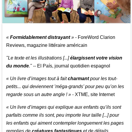
«
Formidablement distrayant
»
- ForeWord Clarion
Reviews, magazine littéraire américain
"Le texte et les illustrations [...]
élargissent votre vision
du monde
."
-- El País, journal quotidien espagnol
« Un livre d’images tout à fait
charmant
pour les tout-
petits... qui deviennent ’méga-grands’ pour peu qu’on les
regarde sous un autre angle ! »
- XTME, site Internet
« Un livre d’images qui explique aux enfants qu’ils sont
parfaits comme ils sont, peu importe leur taille [...] pour
les enfants qui aiment contempler longuement les pages
remplies de
créatures fantastiques
et de détails