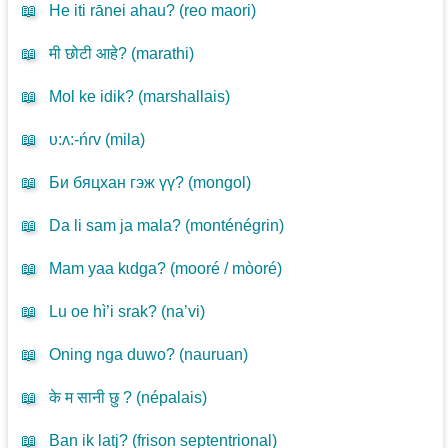
📖
He iti rānei ahau? (
reo maori
)
📖
मी छोटी आहे? (
marathi
)
📖
Mol ke idik? (
marshallais
)
📖
υ:ʌ:-ńɾv (
mila
)
📖
Би бяцхан гэж үү? (
mongol
)
📖
Da li sam ja mala? (
monténégrin
)
📖
Mam yaa kɩdga? (
mooré / mòoré
)
📖
Lu oe hì’i srak? (
na’vi
)
📖
Oning nga duwo? (
nauruan
)
📖
के म सानी छु ? (
népalais
)
📖
Ban ik latj? (
frison septentrional
)