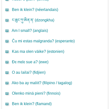
📖
Ben ik klein? (
néerlandais
)
📖
ང་ཆུང་ཀུ་ཨིན་ན་ (
dzongkha
)
📖
Am I small? (
anglais
)
📖
Ĉu mi estas malgranda? (
esperanto
)
📖
Kas ma olen väike? (
estonien
)
📖
Ðɛ mɛlɛ sue a? (
ewe
)
📖
O au lailai? (
fidjien
)
📖
Ako ba ay maliit? (
filipino / tagalog
)
📖
Olenko minä pieni? (
finnois
)
📖
Ben ik klein? (
flamand
)