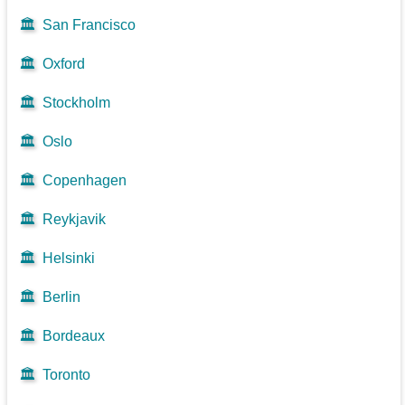
🏛️
San Francisco
🏛️
Oxford
🏛️
Stockholm
🏛️
Oslo
🏛️
Copenhagen
🏛️
Reykjavik
🏛️
Helsinki
🏛️
Berlin
🏛️
Bordeaux
🏛️
Toronto